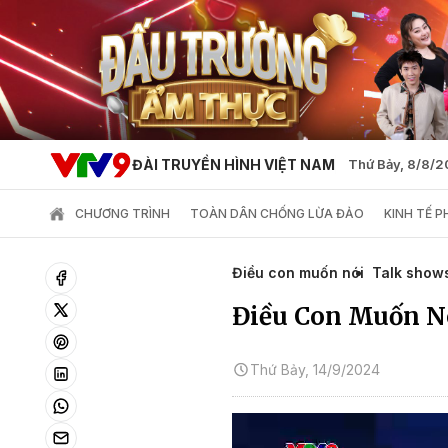
ĐÀI TRUYỀN HÌNH VIỆT NAM
Thứ Bảy, 8/8/
CHƯƠNG TRÌNH
TOÀN DÂN CHỐNG LỪA ĐẢO
KINH TẾ 
Điều con muốn nói
Talk show
Điều Con Muốn N
Thứ Bảy, 14/9/2024