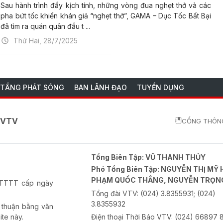
Sau hành trình đầy kịch tính, những vòng đua nghẹt thở và các
pha bứt tốc khiến khán giả “nghẹt thở”, GAMA – Dục Tốc Bất Bại
đã tìm ra quán quân đầu t ...
Thứ Hai, 28/7/2025
 TẦNG PHÁT SÓNG
BAN LÃNH ĐẠO
TUYỂN DỤNG
o VTV
CỔNG THÔNG
Tổng Biên Tập:
VŨ THANH THỦY
Phó Tổng Biên Tập:
NGUYỄN THỊ MỸ 
PHẠM QUỐC THẮNG, NGUYỄN TRỌN
-BTTTT cấp ngày
Tổng đài VTV:
(024) 3.8355931; (024)
3.8355932
 thuận bằng văn
ite này.
Điện thoại Thời Báo VTV:
(024) 66897 