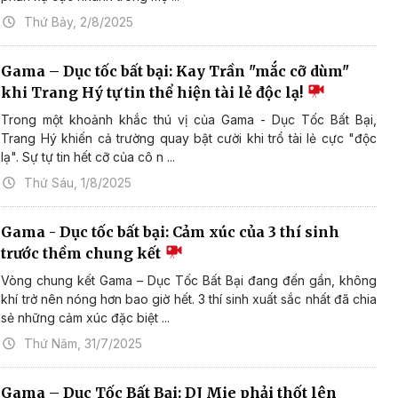
Thứ Bảy, 2/8/2025
Gama – Dục tốc bất bại: Kay Trần "mắc cỡ dùm"
khi Trang Hý tự tin thể hiện tài lẻ độc lạ!
Trong một khoảnh khắc thú vị của Gama - Dục Tốc Bất Bại,
Trang Hý khiến cả trường quay bật cười khi trổ tài lẻ cực "độc
lạ". Sự tự tin hết cỡ của cô n ...
Thứ Sáu, 1/8/2025
Gama - Dục tốc bất bại: Cảm xúc của 3 thí sinh
trước thềm chung kết
Vòng chung kết Gama – Dục Tốc Bất Bại đang đến gần, không
khí trở nên nóng hơn bao giờ hết. 3 thí sinh xuất sắc nhất đã chia
sẻ những cảm xúc đặc biệt ...
Thứ Năm, 31/7/2025
Gama – Dục Tốc Bất Bại: DJ Mie phải thốt lên