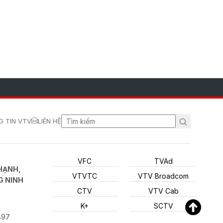
 TIN VTV
LIÊN HỆ
VFC
TVAd
HẠNH,
VTVTC
VTV Broadcom
G NINH
CTV
VTV Cab
K+
SCTV
897