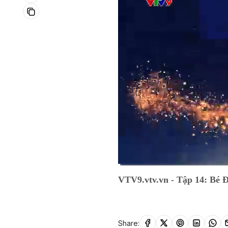
Current
0:07
/
Duration
18:01
VTV9.vtv.vn - Tập 14: Bé Đ
Time
Share: