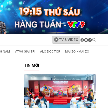
TV & VIDEO
NG NAM
VTV9 GIẢI TRÍ
ALO DOCTOR
MẠI ZÔ - MẠI ZÔ
TIN MỚI