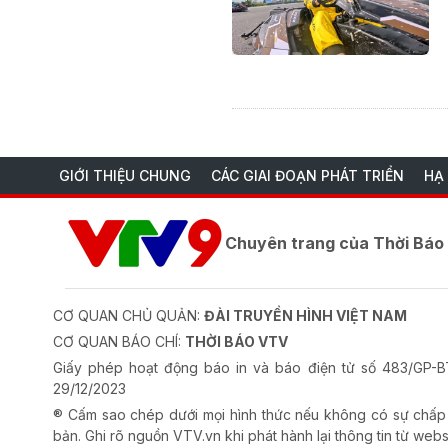
GIỚI THIỆU CHUNG
CÁC GIAI ĐOẠN PHÁT TRIỂN
HẠ
Chuyên trang của Thời Bá
CƠ QUAN CHỦ QUẢN:
ĐÀI TRUYỀN HÌNH VIỆT NAM
CƠ QUAN BÁO CHÍ:
THỜI BÁO VTV
Giấy phép hoạt động báo in và báo điện tử số 483/GP
29/12/2023
® Cấm sao chép dưới mọi hình thức nếu không có sự chấp
bản. Ghi rõ nguồn VTV.vn khi phát hành lại thông tin từ webs