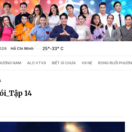
2026
Hồ Chí Minh
25°
-
33° C
PHƯƠNG NAM
ALO VTV9
BIẾT GÌ CHƯA
V9 NÈ
RONG RUỔI PHƯƠ
s
ói_Tập 14