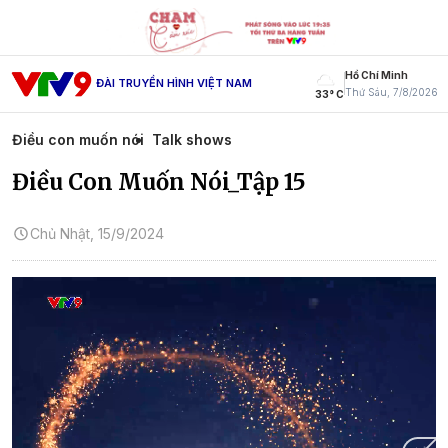
Hồ Chí Minh
ĐÀI TRUYỀN HÌNH VIỆT NAM
Thứ Sáu, 7/8/2026
33° C
Điều con muốn nói
Talk shows
Điều Con Muốn Nói_Tập 15
Chủ Nhật, 15/9/2024