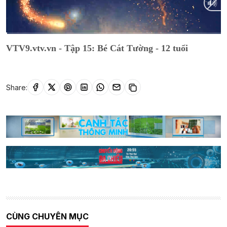
Current
0:05
/
Duration
18:44
VTV9.vtv.vn - Tập 15: Bé Cát Tường - 12 tuổi
Time
Share:
CÙNG CHUYÊN MỤC