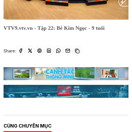
Current
0:16
/
Duration
17:19
VTV9.vtv.vn - Tập 22: Bé Kim Ngọc - 9 tuổi
Time
Share:
CÙNG CHUYÊN MỤC