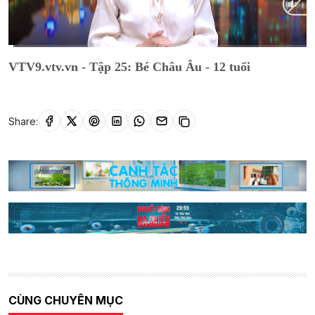
Current
0:18
/
Duration
17:12
VTV9.vtv.vn - Tập 25: Bé Châu Âu - 12 tuổi
Time
Share:
CÙNG CHUYÊN MỤC