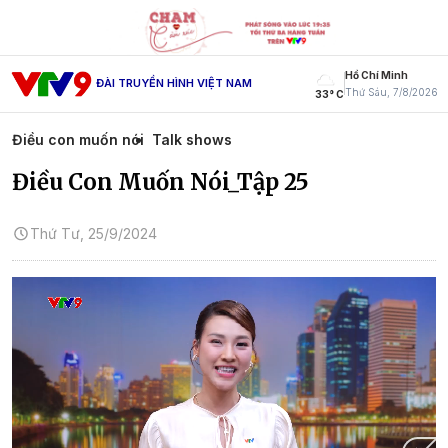
Hồ Chí Minh
ĐÀI TRUYỀN HÌNH VIỆT NAM
Thứ Sáu, 7/8/2026
33° C
Điều con muốn nói
Talk shows
Điều Con Muốn Nói_Tập 25
Thứ Tư, 25/9/2024