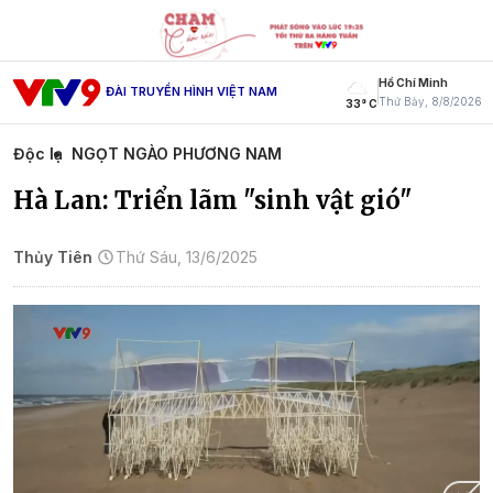
Hồ Chí Minh
ĐÀI TRUYỀN HÌNH VIỆT NAM
Thứ Bảy, 8/8/2026
33° C
Độc lạ
NGỌT NGÀO PHƯƠNG NAM
Hà Lan: Triển lãm "sinh vật gió"
Thủy Tiên
Thứ Sáu, 13/6/2025