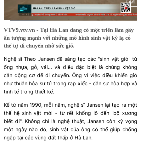
Current
0:01
/
Duration
0:37
VTV9.vtv.vn - Tại Hà Lan đang có một triển lãm gây
Time
ấn tượng mạnh với những mô hình sinh vật kỳ lạ có
thể tự di chuyển nhờ sức gió.
Nghệ sĩ Theo Jansen đã sáng tạo các "sinh vật gió" từ
ống nhựa, gỗ, vải… và điều đặc biệt là chúng không
cần động cơ để di chuyển. Ông ví việc điều khiển gió
như thuần hóa sư tử trong rạp xiếc - cần sự hòa hợp và
tinh tế trong thiết kế.
Kể từ năm 1990, mỗi năm, nghệ sĩ Jansen lại tạo ra một
thế hệ sinh vật mới - từ rết khổng lồ đến "bộ xương
biết đi". Không chỉ là nghệ thuật, Jansen còn kỳ vọng
một ngày nào đó, sinh vật của ông có thể giúp chống
ngập tại các vùng đất thấp ở Hà Lan.