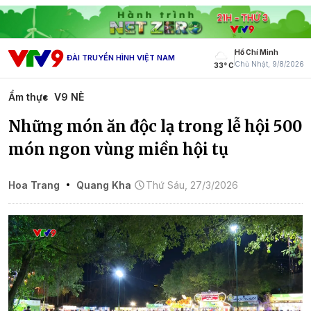
Hồ Chí Minh
ĐÀI TRUYỀN HÌNH VIỆT NAM
Chủ Nhật, 9/8/2026
33° C
Ẩm thực
V9 NÈ
Những món ăn độc lạ trong lễ hội 500
món ngon vùng miền hội tụ
Hoa Trang
Quang Kha
Thứ Sáu, 27/3/2026