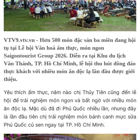
VTV9.vtv.vn - Hơn 500 món đặc sản ba miền đang hội
tụ tại Lễ hội Văn hoá ẩm thực, món ngon
Saigontourist Group 2026. Diễn ra tại Khu du lịch
Văn Thánh, TP. Hồ Chí Minh, lễ hội thu hút đông đảo
thực khách với nhiều món ăn độc lạ lần đầu được giới
thiệu.
Yêu thích ẩm thực, năm nào chị Thủy Tiên cũng đến lễ
hội để trải nghiệm món ngon và bất ngờ với nhiều món
ăn độc lạ. Mặc dù đã đi Phú Quốc nhiều lần, nhưng đây
là lần đầu tiên chị trải nghiệm món bánh canh mực sữa
Phú Quốc củ sen ngay tại TP. Hồ Chí Minh.