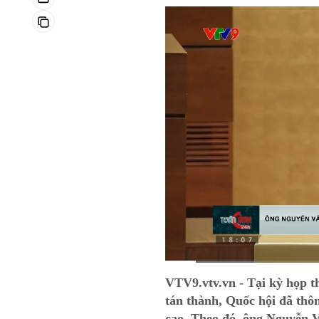
Current
0:03
/
Duration
0:39
VTV9.vtv.vn - Tại kỳ họp t
Time
tán thành, Quốc hội đã thô
cao. Theo đó, ông Nguyễn 