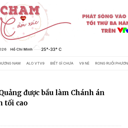
2026
Hồ Chí Minh
25°
-
33° C
PHƯƠNG NAM
ALO VTV9
BIẾT GÌ CHƯA
V9 NÈ
RONG RUỔI PHƯƠ
Quảng được bầu làm Chánh án
 tối cao