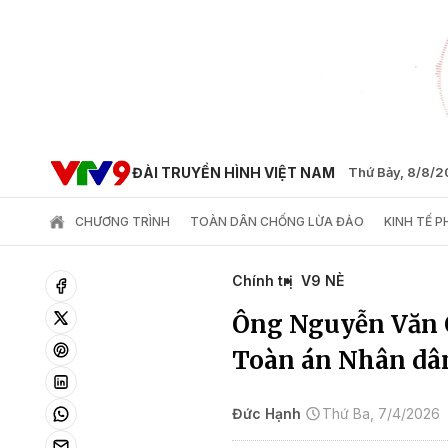
ĐÀI TRUYỀN HÌNH VIỆT NAM
Thứ Bảy, 8/8/
CHƯƠNG TRÌNH
TOÀN DÂN CHỐNG LỪA ĐẢO
KINH TẾ 
Chính trị
V9 NÈ
Ông Nguyễn Văn 
Toàn án Nhân dân
Đức Hạnh
Thứ Ba, 7/4/2026