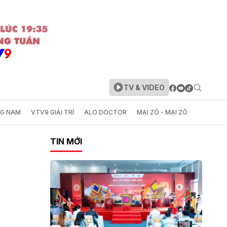
TV & VIDEO
NG NAM
VTV9 GIẢI TRÍ
ALO DOCTOR
MẠI ZÔ - MẠI ZÔ
TIN MỚI