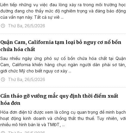
Liên tiếp những vụ việc đau lòng xảy ra trong môi trường học
đường đang cho thấy mức độ nghiêm trọng và đáng báo động
của vấn nạn này. Tất cả sự viê ...
Thứ Ba, 26/5/2026
Quận Cam, California tạm loại bỏ nguy cơ nổ bồn
chứa hóa chất
Sau nhiều ngày ứng phó sự cố bồn chứa hóa chất tại Quận
Cam, California khiến hàng chục ngàn người dân phải sơ tán,
giới chức Mỹ cho biết nguy cơ xảy ...
Thứ Ba, 26/5/2026
Cần tháo gỡ vướng mắc quy định thời điểm xuất
hóa đơn
Hóa đơn điện tử được xem là công cụ quan trọng để minh bạch
hoạt động kinh doanh và chống thất thu thuế. Tuy nhiên, với
nhiều mô hình bán lẻ và TMĐT, ...