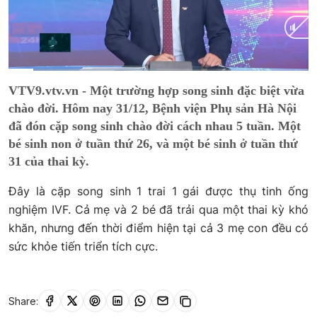
Current
0:02
/
Duration
0:20
VTV9.vtv.vn - Một trường hợp song sinh đặc biệt vừa
Time
chào đời. Hôm nay 31/12, Bệnh viện Phụ sản Hà Nội
đã đón cặp song sinh chào đời cách nhau 5 tuần. Một
bé sinh non ở tuần thứ 26, và một bé sinh ở tuần thứ
31 của thai kỳ.
Đây là cặp song sinh 1 trai 1 gái được thụ tinh ống
nghiệm IVF. Cả mẹ và 2 bé đã trải qua một thai kỳ khó
khăn, nhưng đến thời điểm hiện tại cả 3 mẹ con đều có
sức khỏe tiến triển tích cực.
Share: