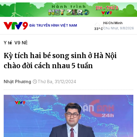
Hồ Chí Minh
ĐÀI TRUYỀN HÌNH VIỆT NAM
Chủ Nhật, 9/8/2026
33° C
Y tế
V9 NÈ
Kỳ tích hai bé song sinh ở Hà Nội
chào đời cách nhau 5 tuần
Nhật Phương
Thứ Ba, 31/12/2024