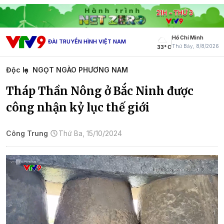
Hồ Chí Minh
ĐÀI TRUYỀN HÌNH VIỆT NAM
Thứ Bảy, 8/8/2026
33° C
Độc lạ
NGỌT NGÀO PHƯƠNG NAM
Tháp Thần Nông ở Bắc Ninh được
công nhận kỷ lục thế giới
Công Trung
Thứ Ba, 15/10/2024