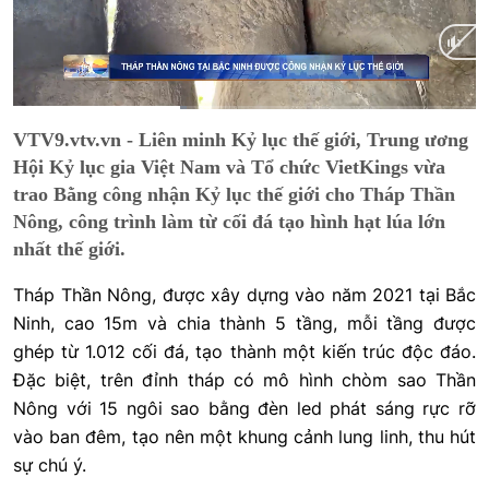
Current
0:15
/
Duration
0:42
VTV9.vtv.vn - Liên minh Kỷ lục thế giới, Trung ương
Time
Hội Kỷ lục gia Việt Nam và Tổ chức VietKings vừa
trao Bằng công nhận Kỷ lục thế giới cho Tháp Thần
Nông, công trình làm từ cối đá tạo hình hạt lúa lớn
nhất thế giới.
Tháp Thần Nông, được xây dựng vào năm 2021 tại Bắc
Ninh, cao 15m và chia thành 5 tầng, mỗi tầng được
ghép từ 1.012 cối đá, tạo thành một kiến trúc độc đáo.
Đặc biệt, trên đỉnh tháp có mô hình chòm sao Thần
Nông với 15 ngôi sao bằng đèn led phát sáng rực rỡ
vào ban đêm, tạo nên một khung cảnh lung linh, thu hút
sự chú ý.