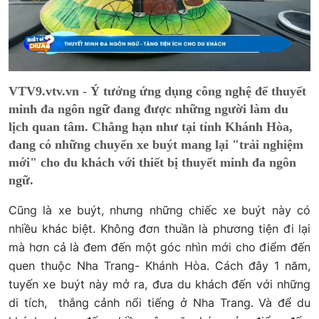
VTV9.vtv.vn - Ý tưởng ứng dụng công nghệ để thuyết
minh đa ngôn ngữ đang được những người làm du
lịch quan tâm. Chẳng hạn như tại tỉnh Khánh Hòa,
đang có những chuyến xe buýt mang lại "trải nghiệm
mới" cho du khách với thiết bị thuyết minh đa ngôn
ngữ.
Cũng là xe buýt, nhưng những chiếc xe buýt này có
nhiều khác biệt. Không đơn thuần là phương tiện đi lại
mà hơn cả là đem đến một góc nhìn mới cho điểm đến
quen thuộc Nha Trang- Khánh Hòa. Cách đây 1 năm,
tuyến xe buýt này mở ra, đưa du khách đến với những
di tích, thắng cảnh nổi tiếng ở Nha Trang. Và để du