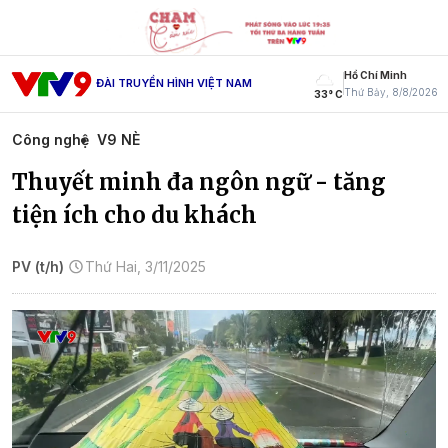
Hồ Chí Minh
ĐÀI TRUYỀN HÌNH VIỆT NAM
Thứ Bảy, 8/8/2026
33° C
Công nghệ
V9 NÈ
Thuyết minh đa ngôn ngữ - tăng
tiện ích cho du khách
PV (t/h)
Thứ Hai, 3/11/2025