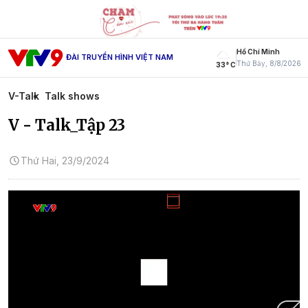
Hồ Chí Minh
ĐÀI TRUYỀN HÌNH VIỆT NAM
Thứ Bảy, 8/8/2026
33° C
V-Talk
Talk shows
V - Talk_Tập 23
Thứ Hai, 23/9/2024