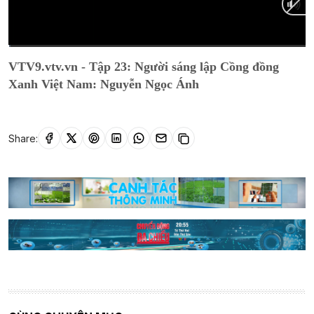
Current
0:01
/
Duration
25:57
VTV9.vtv.vn - Tập 23: Người sáng lập Cồng đồng
Time
Xanh Việt Nam: Nguyễn Ngọc Ánh
Share: