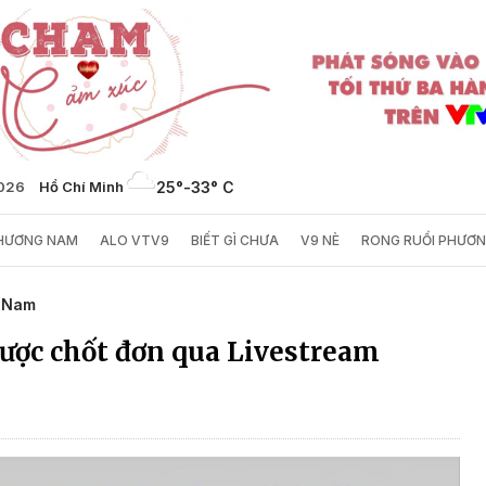
2026
Hồ Chí Minh
25°
-
33° C
PHƯƠNG NAM
ALO VTV9
BIẾT GÌ CHƯA
V9 NÈ
RONG RUỔI PHƯƠ
g Nam
được chốt đơn qua Livestream