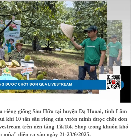
u riêng giống Sáu Hữu tại huyện Đạ Huoai, tỉnh Lâm
ui khi 10 tấn sầu riêng của vườn mình được chốt đơn
ivestream trên nền tảng TikTok Shop trong khuôn khổ
n mùa” diễn ra vào ngày 21-23/6/2025.