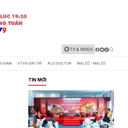
TV & VIDEO
NG NAM
VTV9 GIẢI TRÍ
ALO DOCTOR
MẠI ZÔ - MẠI ZÔ
TIN MỚI