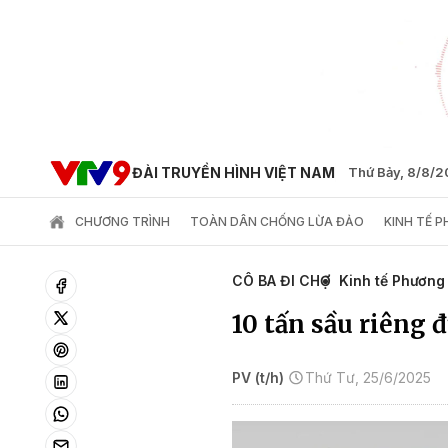
ĐÀI TRUYỀN HÌNH VIỆT NAM
Thứ Bảy, 8/8/
CHƯƠNG TRÌNH
TOÀN DÂN CHỐNG LỪA ĐẢO
KINH TẾ 
CÔ BA ĐI CHỢ
Kinh tế Phươn
10 tấn sầu riêng 
PV (t/h)
Thứ Tư, 25/6/2025