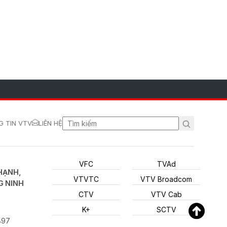
 TIN VTV
LIÊN HỆ
VFC
TVAd
HẠNH,
VTVTC
VTV Broadcom
G NINH
CTV
VTV Cab
K+
SCTV
897