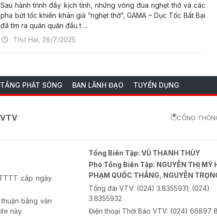
Sau hành trình đầy kịch tính, những vòng đua nghẹt thở và các
pha bứt tốc khiến khán giả “nghẹt thở”, GAMA – Dục Tốc Bất Bại
đã tìm ra quán quân đầu t ...
Thứ Hai, 28/7/2025
 TẦNG PHÁT SÓNG
BAN LÃNH ĐẠO
TUYỂN DỤNG
o VTV
CỔNG THÔNG
Tổng Biên Tập:
VŨ THANH THỦY
Phó Tổng Biên Tập:
NGUYỄN THỊ MỸ 
PHẠM QUỐC THẮNG, NGUYỄN TRỌN
-BTTTT cấp ngày
Tổng đài VTV:
(024) 3.8355931; (024)
3.8355932
 thuận bằng văn
ite này.
Điện thoại Thời Báo VTV:
(024) 66897 