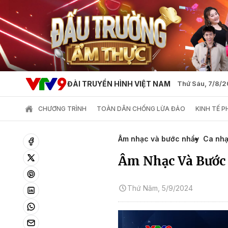
ĐÀI TRUYỀN HÌNH VIỆT NAM
Thứ Sáu, 7/8/
CHƯƠNG TRÌNH
TOÀN DÂN CHỐNG LỪA ĐẢO
KINH TẾ 
Âm nhạc và bước nhẩy
Ca nh
Âm Nhạc Và Bước
Thứ Năm, 5/9/2024