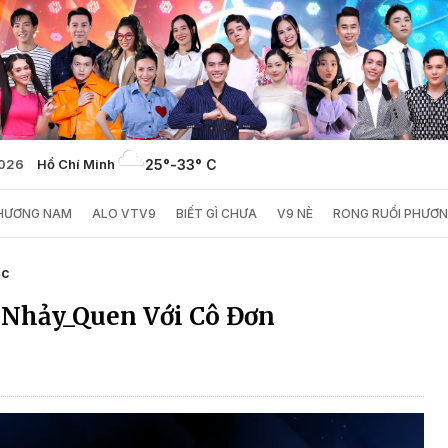
2026
Hồ Chí Minh
25°
-
33° C
PHƯƠNG NAM
ALO VTV9
BIẾT GÌ CHƯA
V9 NÈ
RONG RUỔI PHƯƠ
ạc
 Nhảy_Quen Với Cô Đơn