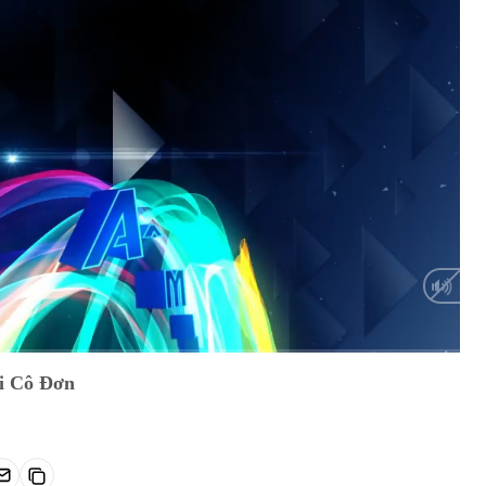
HD
Auto
i Cô Đơn