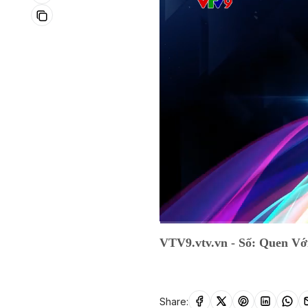
Current
0:01
/
Duration
52:32
VTV9.vtv.vn - Số: Quen Vớ
Time
Share: