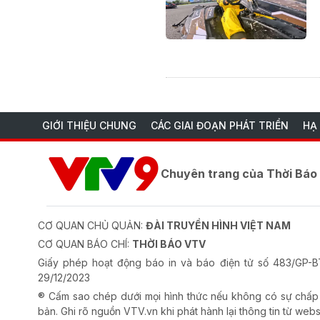
GIỚI THIỆU CHUNG
CÁC GIAI ĐOẠN PHÁT TRIỂN
HẠ
Chuyên trang của Thời Bá
CƠ QUAN CHỦ QUẢN:
ĐÀI TRUYỀN HÌNH VIỆT NAM
CƠ QUAN BÁO CHÍ:
THỜI BÁO VTV
Giấy phép hoạt động báo in và báo điện tử số 483/GP
29/12/2023
® Cấm sao chép dưới mọi hình thức nếu không có sự chấp
bản. Ghi rõ nguồn VTV.vn khi phát hành lại thông tin từ webs