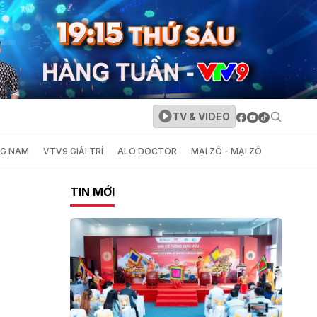
TV & VIDEO
NG NAM
VTV9 GIẢI TRÍ
ALO DOCTOR
MẠI ZÔ - MẠI ZÔ
TIN MỚI