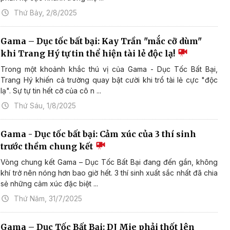
Thứ Bảy, 2/8/2025
Gama – Dục tốc bất bại: Kay Trần "mắc cỡ dùm"
khi Trang Hý tự tin thể hiện tài lẻ độc lạ!
Trong một khoảnh khắc thú vị của Gama - Dục Tốc Bất Bại,
Trang Hý khiến cả trường quay bật cười khi trổ tài lẻ cực "độc
lạ". Sự tự tin hết cỡ của cô n ...
Thứ Sáu, 1/8/2025
Gama - Dục tốc bất bại: Cảm xúc của 3 thí sinh
trước thềm chung kết
Vòng chung kết Gama – Dục Tốc Bất Bại đang đến gần, không
khí trở nên nóng hơn bao giờ hết. 3 thí sinh xuất sắc nhất đã chia
sẻ những cảm xúc đặc biệt ...
Thứ Năm, 31/7/2025
Gama – Dục Tốc Bất Bại: DJ Mie phải thốt lên