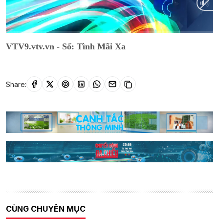
Current
0:01
/
Duration
53:19
VTV9.vtv.vn - Số: Tình Mãi Xa
Time
Share:
CÙNG CHUYÊN MỤC