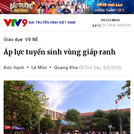
Hồ Chí Minh
ĐÀI TRUYỀN HÌNH VIỆT NAM
Chủ Nhật, 9/8/2026
33° C
Giáo dục
V9 NÈ
Áp lực tuyển sinh vùng giáp ranh
Đức Hạnh
Lê Môn
Quang Kha
Thứ Sáu, 8/5/2026