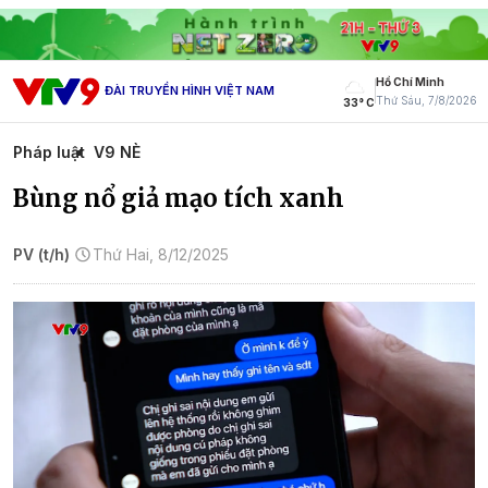
Hồ Chí Minh
ĐÀI TRUYỀN HÌNH VIỆT NAM
Thứ Sáu, 7/8/2026
33° C
Pháp luật
V9 NÈ
Bùng nổ giả mạo tích xanh
PV (t/h)
Thứ Hai, 8/12/2025