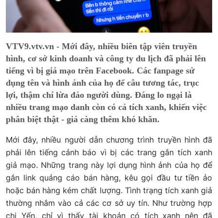
VTV9.vtv.vn - Mới đây, nhiều biên tập viên truyền
hình, cơ sở kinh doanh và công ty du lịch đã phải lên
tiếng vì bị giả mạo trên Facebook. Các fanpage sử
dụng tên và hình ảnh của họ để câu tương tác, trục
lợi, thậm chí lừa đảo người dùng. Đáng lo ngại là
nhiều trang mạo danh còn có cả tích xanh, khiến việc
phân biệt thật - giả càng thêm khó khăn.
Mới đây, nhiều người dẫn chương trình truyền hình đã
phải lên tiếng cảnh báo vì bị các trang gắn tích xanh
giả mạo. Những trang này lợi dụng hình ảnh của họ để
gắn link quảng cáo bán hàng, kêu gọi đầu tư tiền ảo
hoặc bán hàng kém chất lượng. Tình trạng tích xanh giả
thường nhắm vào cả các cơ sở uy tín. Như trường hợp
chị Yến, chỉ vì thấy tài khoản có tích xanh nên đã