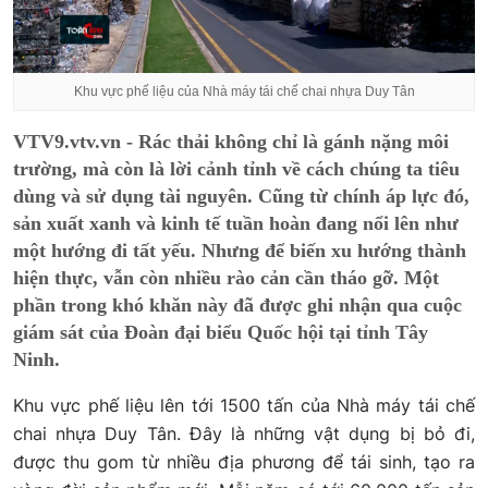
Khu vực phế liệu của Nhà máy tái chế chai nhựa Duy Tân
VTV9.vtv.vn - Rác thải không chỉ là gánh nặng môi
trường, mà còn là lời cảnh tỉnh về cách chúng ta tiêu
dùng và sử dụng tài nguyên. Cũng từ chính áp lực đó,
sản xuất xanh và kinh tế tuần hoàn đang nổi lên như
một hướng đi tất yếu. Nhưng để biến xu hướng thành
hiện thực, vẫn còn nhiều rào cản cần tháo gỡ. Một
phần trong khó khăn này đã được ghi nhận qua cuộc
giám sát của Đoàn đại biểu Quốc hội tại tỉnh Tây
Ninh.
Khu vực phế liệu lên tới 1500 tấn của Nhà máy tái chế
chai nhựa Duy Tân. Đây là những vật dụng bị bỏ đi,
được thu gom từ nhiều địa phương để tái sinh, tạo ra