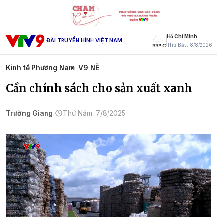
Hồ Chí Minh
ĐÀI TRUYỀN HÌNH VIỆT NAM
Thứ Bảy, 8/8/2026
33° C
Kinh tế Phương Nam
V9 NÈ
Cần chính sách cho sản xuất xanh
Trường Giang
Thứ Năm, 7/8/2025