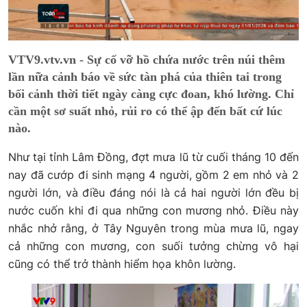
VTV9.vtv.vn - Sự cố vỡ hồ chứa nước trên núi thêm
lần nữa cảnh báo về sức tàn phá của thiên tai trong
bối cảnh thời tiết ngày càng cực đoan, khó lường. Chỉ
cần một sơ suất nhỏ, rủi ro có thể ập đến bất cứ lúc
nào.
Như tại tỉnh Lâm Đồng, đợt mưa lũ từ cuối tháng 10 đến
nay đã cướp đi sinh mạng 4 người, gồm 2 em nhỏ và 2
người lớn, và điều đáng nói là cả hai người lớn đều bị
nước cuốn khi đi qua những con mương nhỏ. Điều này
nhắc nhở rằng, ở Tây Nguyên trong mùa mưa lũ, ngay
cả những con mương, con suối tưởng chừng vô hại
cũng có thể trở thành hiểm họa khôn lường.