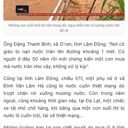
Những con suối nhỏ trở nên hung dữ, nguy hiểm khi có lượng nước lớn
đổ về
Ông Đặng Thanh Bình, xã D'ran, tỉnh Lâm Đồng: “Nơi cô
giáo bị nạn nước tràn lên đường khoảng 1 mét. Có
người ở đây 50 năm rồi mới chứng kiến một cơn mưa
mà nước tràn như vậy, không xử lý kịp”.
Cũng tại tỉnh Lâm Đồng, chiều 1/11, một phụ nữ ở xã
Đinh Văn Lâm Hà cũng bị nước cuốn thiệt mạng do
trượt chân rơi xuống mương nước. Còn trong năm
ngoái, cũng khoảng thời gian này, tại Đà Lạt, một chiếc
xe tải nhỏ chở hàng, khi băng qua một con suối thì bị
nước lũ cuốn trôi, tài xế thiệt mạng…
Những trường hợp tai nạn chết người do mưa lũ ở tỉnh