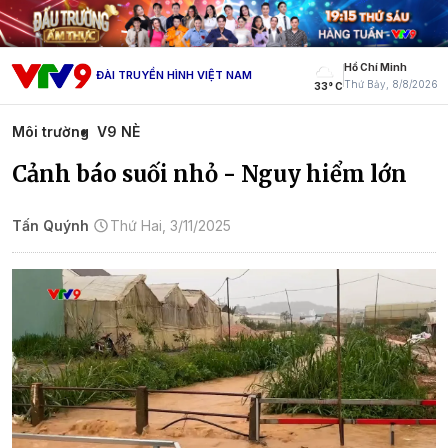
Hồ Chí Minh
ĐÀI TRUYỀN HÌNH VIỆT NAM
Thứ Bảy, 8/8/2026
33° C
Môi trường
V9 NÈ
Cảnh báo suối nhỏ - Nguy hiểm lớn
Tấn Quýnh
Thứ Hai, 3/11/2025