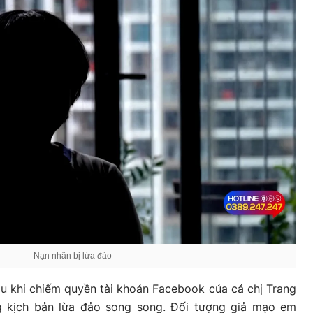
Nạn nhân bị lừa đảo
u khi chiếm quyền tài khoản Facebook của cả chị Trang
g kịch bản lừa đảo song song. Đối tượng giả mạo em