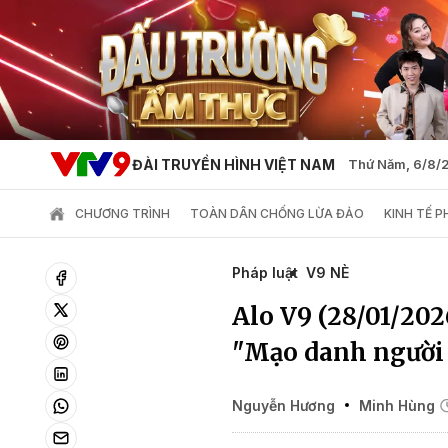
ĐÀI TRUYỀN HÌNH VIỆT NAM
Thứ Năm, 6/8/
CHƯƠNG TRÌNH
TOÀN DÂN CHỐNG LỪA ĐẢO
KINH TẾ 
Pháp luật
V9 NÈ
Alo V9 (28/01/202
"Mạo danh người
Nguyễn Hương
Minh Hùng