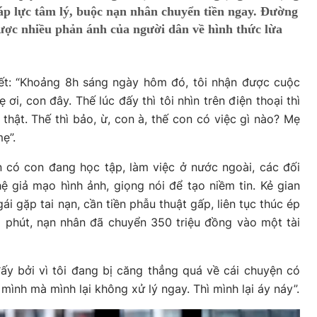
 áp lực tâm lý, buộc nạn nhân chuyển tiền ngay. Đường
ược nhiều phản ánh của người dân về hình thức lừa
iết: “Khoảng 8h sáng ngày hôm đó, tôi nhận được cuộc
ơi, con đây. Thế lúc đấy thì tôi nhìn trên điện thoại thì
thật. Thế thì bảo, ừ, con à, thế con có việc gì nào? Mẹ
ẹ”.
n có con đang học tập, làm việc ở nước ngoài, các đối
 giả mạo hình ảnh, giọng nói để tạo niềm tin. Kẻ gian
i gặp tai nạn, cần tiền phẫu thuật gấp, liên tục thúc ép
5 phút, nạn nhân đã chuyển 350 triệu đồng vào một tài
ấy bởi vì tôi đang bị căng thẳng quá về cái chuyện có
mình mà mình lại không xử lý ngay. Thì mình lại áy náy”.