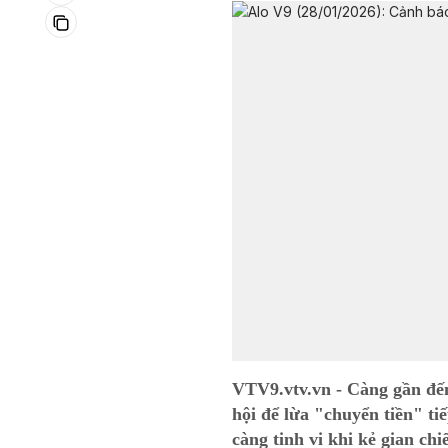
VTV9.vtv.vn - Càng gần đế
hội để lừa "chuyển tiền" t
càng tinh vi khi kẻ gian ch