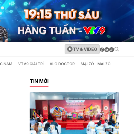
TV & VIDEO
NG NAM
VTV9 GIẢI TRÍ
ALO DOCTOR
MẠI ZÔ - MẠI ZÔ
TIN MỚI