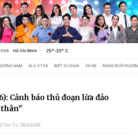
2026
Hồ Chí Minh
25°
-
33° C
PHƯƠNG NAM
ALO VTV9
BIẾT GÌ CHƯA
V9 NÈ
RONG RUỔI PHƯƠ
6): Cảnh báo thủ đoạn lừa đảo
 thân"
Thứ Tư, 28/1/2026