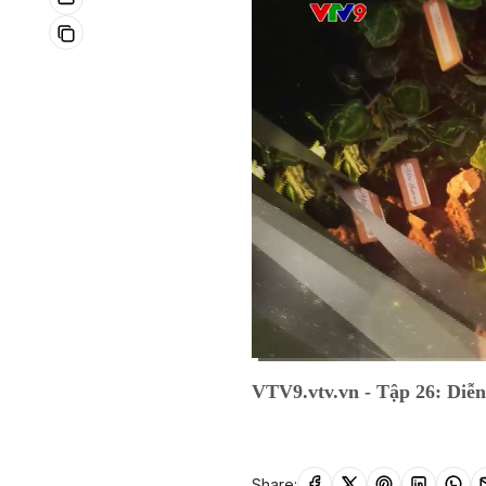
Current
0:13
/
Duration
26:19
VTV9.vtv.vn - Tập 26: Diễ
Time
Share: