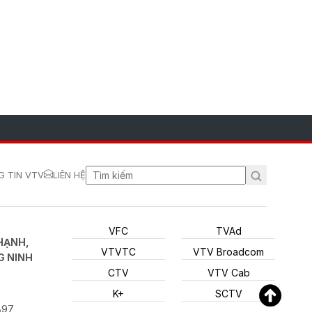
 TIN VTV
LIÊN HỆ
VFC
TVAd
HẠNH,
VTVTC
VTV Broadcom
G NINH
CTV
VTV Cab
K+
SCTV
897