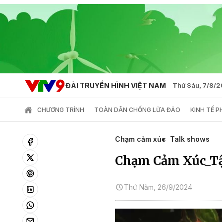
ĐÀI TRUYỀN HÌNH VIỆT NAM
Thứ Sáu, 7/8/
CHƯƠNG TRÌNH
TOÀN DÂN CHỐNG LỪA ĐẢO
KINH TẾ 
Chạm cảm xúc
Talk shows
Chạm Cảm Xúc_T
Thứ Năm, 26/9/2024