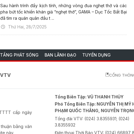
Sau hành trình đầy kịch tính, những vòng đua nghẹt thở và các
pha bứt tốc khiến khán giả “nghẹt thở”, GAMA – Dục Tốc Bất Bại
đã tìm ra quán quân đầu t ...
Thứ Hai, 28/7/2025
 TẦNG PHÁT SÓNG
BAN LÃNH ĐẠO
TUYỂN DỤNG
o VTV
CỔNG THÔNG
Tổng Biên Tập:
VŨ THANH THỦY
Phó Tổng Biên Tập:
NGUYỄN THỊ MỸ 
PHẠM QUỐC THẮNG, NGUYỄN TRỌN
-BTTTT cấp ngày
Tổng đài VTV:
(024) 3.8355931; (024)
3.8355932
 thuận bằng văn
ite này.
Điện thoại Thời Báo VTV:
(024) 66897 