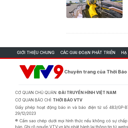
GIỚI THIỆU CHUNG
CÁC GIAI ĐOẠN PHÁT TRIỂN
HẠ
Chuyên trang của Thời Bá
CƠ QUAN CHỦ QUẢN:
ĐÀI TRUYỀN HÌNH VIỆT NAM
CƠ QUAN BÁO CHÍ:
THỜI BÁO VTV
Giấy phép hoạt động báo in và báo điện tử số 483/GP
29/12/2023
® Cấm sao chép dưới mọi hình thức nếu không có sự chấp
bản. Ghi rõ nguồn VTV.vn khi phát hành lại thông tin từ webs