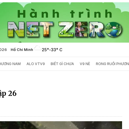
2026
Hồ Chí Minh
25°
-
33° C
PHƯƠNG NAM
ALO VTV9
BIẾT GÌ CHƯA
V9 NÈ
RONG RUỔI PHƯƠ
ập 26