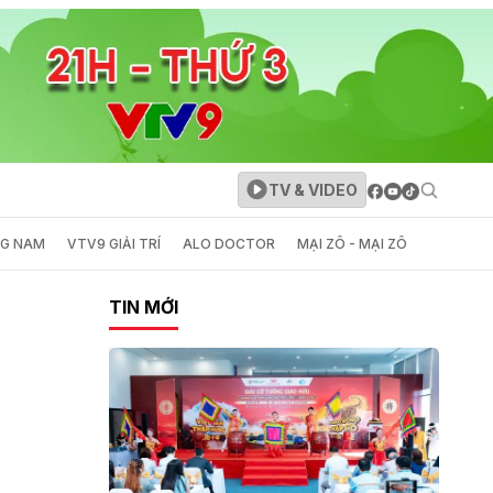
TV & VIDEO
NG NAM
VTV9 GIẢI TRÍ
ALO DOCTOR
MẠI ZÔ - MẠI ZÔ
TIN MỚI