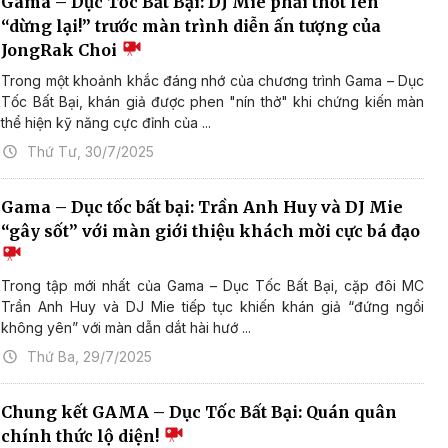
Gama – Dục Tốc Bất Bại: DJ Mie phải thốt lên
“dừng lại!” trước màn trình diễn ấn tượng của
JongRak Choi
Trong một khoảnh khắc đáng nhớ của chương trình Gama – Dục
Tốc Bất Bại, khán giả được phen "nín thở" khi chứng kiến màn
thể hiện kỹ năng cực đỉnh của ...
Thứ Tư, 30/7/2025
Gama – Dục tốc bất bại: Trần Anh Huy và DJ Mie
“gây sốt” với màn giới thiệu khách mời cực bá đạo
Trong tập mới nhất của Gama – Dục Tốc Bất Bại, cặp đôi MC
Trần Anh Huy và DJ Mie tiếp tục khiến khán giả “đứng ngồi
không yên” với màn dẫn dắt hài hướ ...
Thứ Ba, 29/7/2025
Chung kết GAMA – Dục Tốc Bất Bại: Quán quân
chính thức lộ diện!