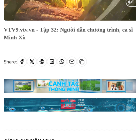
Current
0:09
/
Duration
25:36
VTV9.vtv.vn - Tập 32: Người dẫn chương trình, ca sĩ
Time
Minh Xù
Share: