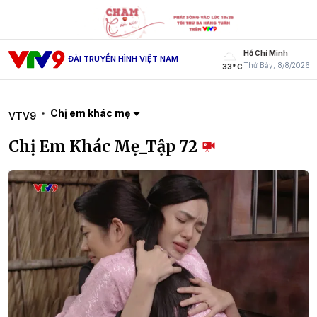
Hồ Chí Minh
ĐÀI TRUYỀN HÌNH VIỆT NAM
Thứ Bảy, 8/8/2026
33° C
Chị em khác mẹ
VTV9
Chị Em Khác Mẹ_Tập 72