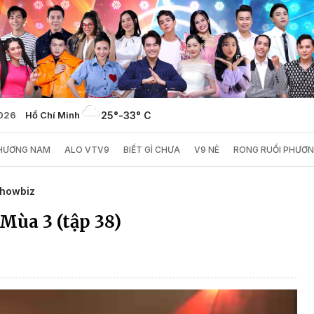
2026
Hồ Chí Minh
25°
-
33° C
PHƯƠNG NAM
ALO VTV9
BIẾT GÌ CHƯA
V9 NÈ
RONG RUỔI PHƯƠ
Showbiz
Mùa 3 (tập 38)