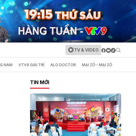
TV & VIDEO
NG NAM
VTV9 GIẢI TRÍ
ALO DOCTOR
MẠI ZÔ - MẠI ZÔ
TIN MỚI