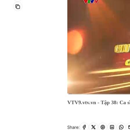
Current
0:06
/
Duration
14:19
VTV9.vtv.vn - Tập 38: Ca s
Time
Share: