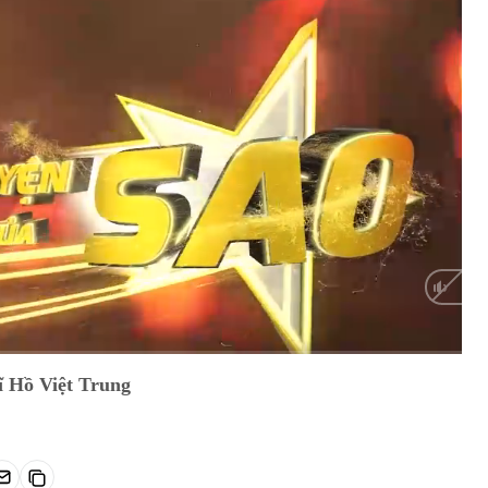
HD
Auto
ĩ Hồ Việt Trung