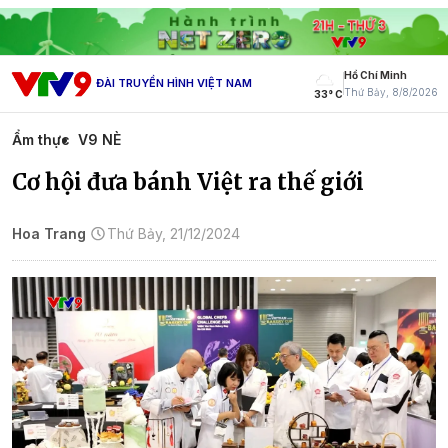
Hồ Chí Minh
ĐÀI TRUYỀN HÌNH VIỆT NAM
Thứ Bảy, 8/8/2026
33° C
Ẩm thực
V9 NÈ
Cơ hội đưa bánh Việt ra thế giới
Hoa Trang
Thứ Bảy, 21/12/2024