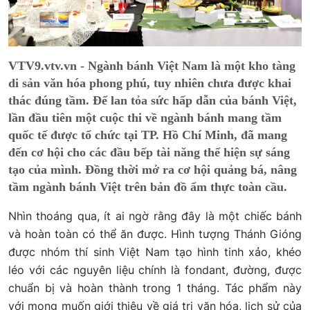
VTV9.vtv.vn - Ngành bánh Việt Nam là một kho tàng
di sản văn hóa phong phú, tuy nhiên chưa được khai
thác đúng tầm. Để lan tỏa sức hấp dẫn của bánh Việt,
lần đầu tiên một cuộc thi về ngành bánh mang tầm
quốc tế được tổ chức tại TP. Hồ Chí Minh, đã mang
đến cơ hội cho các đầu bếp tài năng thể hiện sự sáng
tạo của mình. Đồng thời mở ra cơ hội quảng bá, nâng
tầm ngành bánh Việt trên bản đồ ẩm thực toàn cầu.
Nhìn thoáng qua, ít ai ngờ rằng đây là một chiếc bánh
và hoàn toàn có thể ăn được. Hình tượng Thánh Gióng
được nhóm thí sinh Việt Nam tạo hình tinh xảo, khéo
léo với các nguyên liệu chính là fondant, đường, được
chuẩn bị và hoàn thành trong 1 tháng. Tác phẩm này
với mong muốn giới thiệu về giá trị văn hóa, lịch sử của