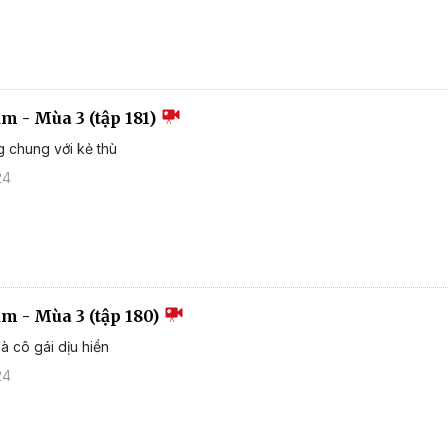
ắm - Mùa 3 (tập 181)
g chung với kẻ thù
24
ắm - Mùa 3 (tập 180)
à cô gái dịu hiền
24