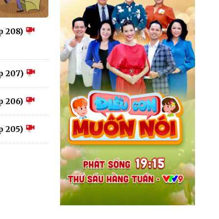
ập 208)
ập 207)
ập 206)
ập 205)