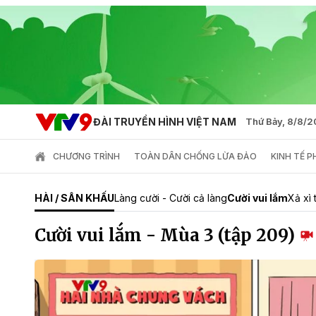
ĐÀI TRUYỀN HÌNH VIỆT NAM
Thứ Bảy, 8/8/
CHƯƠNG TRÌNH
TOÀN DÂN CHỐNG LỪA ĐẢO
KINH TẾ 
HÀI / SÂN KHẤU
Làng cười - Cười cả làng
Cười vui lắm
Xả xì 
Cười vui lắm - Mùa 3 (tập 209)