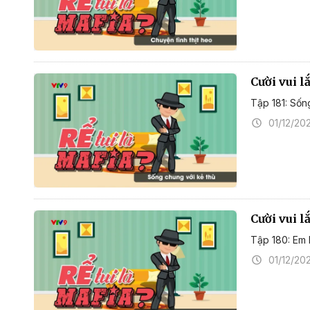
Cười vui l
Tập 181: Sốn
01/12/20
Cười vui l
Tập 180: Em l
01/12/20