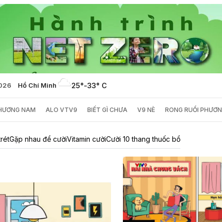
2026
Hồ Chí Minh
25°
-
33° C
PHƯƠNG NAM
ALO VTV9
BIẾT GÌ CHƯA
V9 NÈ
RONG RUỔI PHƯƠ
trét
Gặp nhau để cười
Vitamin cười
Cười 10 thang thuốc bổ