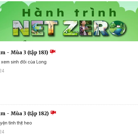
ắm - Mùa 3 (tập 183)
 xem sinh đôi của Long
24
ắm - Mùa 3 (tập 182)
ện tình thịt heo
24