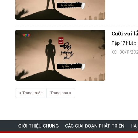
Cười vui l
Tập 171: Lấp 
30/11/20
« Trang trước
Trang sau »
GIỚI THIỆU CHUNG
CÁC GIAI ĐOẠN PHÁT TRIỂN
HẠ