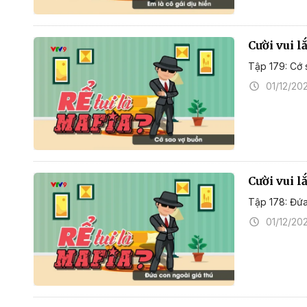
Cười vui l
Tập 179: Cớ
01/12/20
Cười vui l
Tập 178: Đứa
01/12/20