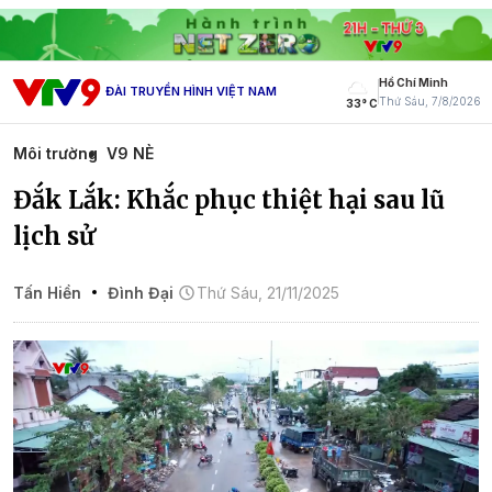
Hồ Chí Minh
ĐÀI TRUYỀN HÌNH VIỆT NAM
Thứ Sáu, 7/8/2026
33° C
Môi trường
V9 NÈ
Đắk Lắk: Khắc phục thiệt hại sau lũ
lịch sử
Tấn Hiền
Đình Đại
Thứ Sáu, 21/11/2025