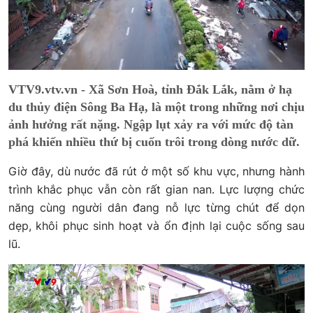
VTV9.vtv.vn - Xã Sơn Hoà, tỉnh Đắk Lắk, nằm ở hạ
du thủy điện Sông Ba Hạ, là một trong những nơi chịu
ảnh hưởng rất nặng. Ngập lụt xảy ra với mức độ tàn
phá khiến nhiều thứ bị cuốn trôi trong dòng nước dữ.
Giờ đây, dù nước đã rút ở một số khu vực, nhưng hành
trình khắc phục vẫn còn rất gian nan. Lực lượng chức
năng cùng người dân đang nỗ lực từng chút để dọn
dẹp, khôi phục sinh hoạt và ổn định lại cuộc sống sau
lũ.