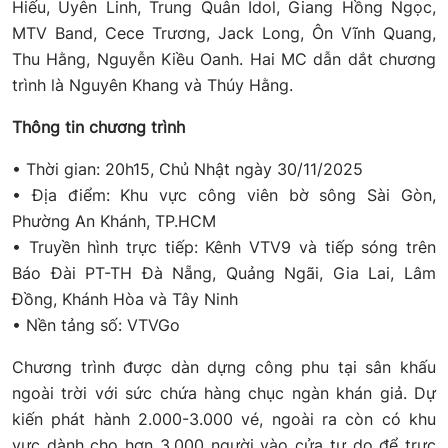
Hiếu, Uyên Linh, Trung Quân Idol, Giang Hồng Ngọc,
MTV Band, Cece Trương, Jack Long, Ôn Vĩnh Quang,
Thu Hằng, Nguyễn Kiều Oanh. Hai MC dẫn dắt chương
trình là Nguyên Khang và Thúy Hằng.
Thông tin chương trình
• Thời gian: 20h15, Chủ Nhật ngày 30/11/2025
• Địa điểm: Khu vực công viên bờ sông Sài Gòn,
Phường An Khánh, TP.HCM
• Truyền hình trực tiếp: Kênh VTV9 và tiếp sóng trên
Báo Đài PT-TH Đà Nẵng, Quảng Ngãi, Gia Lai, Lâm
Đồng, Khánh Hòa và Tây Ninh
• Nền tảng số: VTVGo
Chương trình được dàn dựng công phu tại sân khấu
ngoài trời với sức chứa hàng chục ngàn khán giả. Dự
kiến phát hành 2.000-3.000 vé, ngoài ra còn có khu
vực dành cho hơn 3.000 người vào cửa tự do để trực