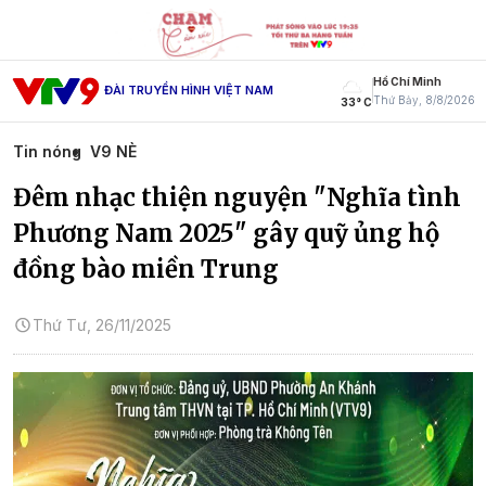
Hồ Chí Minh
ĐÀI TRUYỀN HÌNH VIỆT NAM
Thứ Bảy, 8/8/2026
33° C
Tin nóng
V9 NÈ
Đêm nhạc thiện nguyện "Nghĩa tình
Phương Nam 2025" gây quỹ ủng hộ
đồng bào miền Trung
Thứ Tư, 26/11/2025