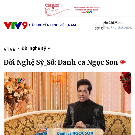
Hồ Chí Minh
ĐÀI TRUYỀN HÌNH VIỆT NAM
Thứ Bảy, 8/8/2026
33° C
Đời nghệ sỹ
VTV9
Đời Nghệ Sỹ_Số: Danh ca Ngọc Sơn