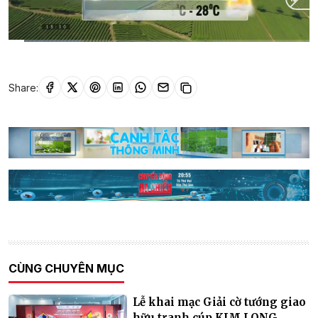
Current
0:02
/
Duration
0:32
Time
Share:
CÙNG CHUYÊN MỤC
Lễ khai mạc Giải cờ tướng giao
hữu tranh cúp KIM LONG