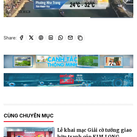
Current
0:20
/
Duration
0:30
Time
Share:
CÙNG CHUYÊN MỤC
Lễ khai mạc Giải cờ tướng giao
hữu tranh cúp KIM LONG