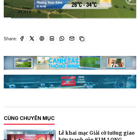
Current
0:01
/
Duration
0:31
Time
Share:
CÙNG CHUYÊN MỤC
Lễ khai mạc Giải cờ tướng giao
hữu tranh cúp KIM LONG