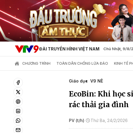
ĐÀI TRUYỀN HÌNH VIỆT NAM
Chủ Nhật, 9/8
CHƯƠNG TRÌNH
TOÀN DÂN CHỐNG LỪA ĐẢO
KINH TẾ 
Giáo dục
V9 NÈ
EcoBin: Khi học si
rác thải gia đình
PV (t/h)
Thứ Ba, 24/2/2026