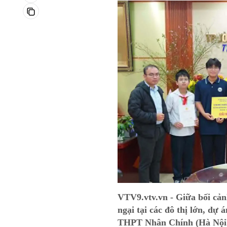
VTV9.vtv.vn - Giữa bối cản
ngại tại các đô thị lớn, dự
THPT Nhân Chính (Hà Nội) 