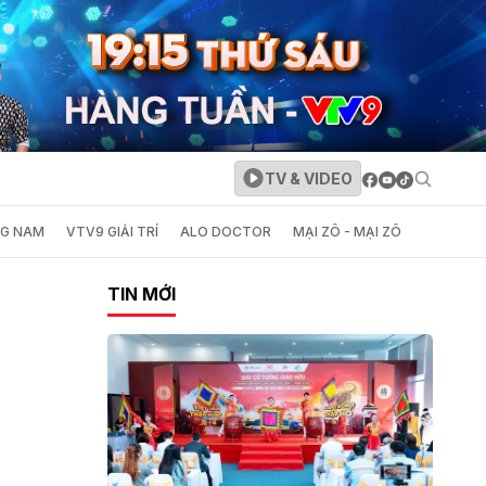
TV & VIDEO
NG NAM
VTV9 GIẢI TRÍ
ALO DOCTOR
MẠI ZÔ - MẠI ZÔ
TIN MỚI