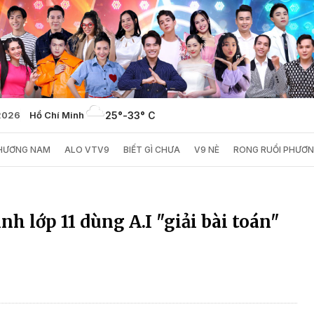
/2026
Hồ Chí Minh
25°
-
33° C
PHƯƠNG NAM
ALO VTV9
BIẾT GÌ CHƯA
V9 NÈ
RONG RUỔI PHƯƠ
nh lớp 11 dùng A.I "giải bài toán"