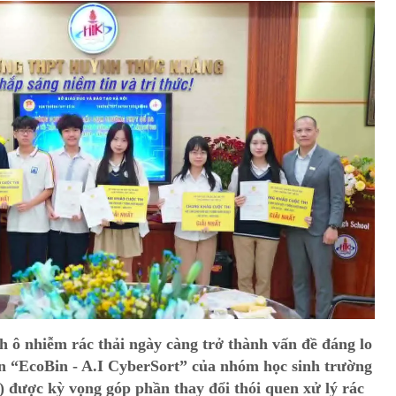
h ô nhiễm rác thải ngày càng trở thành vấn đề đáng lo
 án “EcoBin - A.I CyberSort” của nhóm học sinh trường
được kỳ vọng góp phần thay đổi thói quen xử lý rác