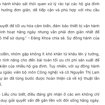
hành khảo sát thói quen xử lý rác tại các hộ gia đình
o hướng đơn giản, dễ tiếp cận và phù hợp với nhu cầu
yết để tối ưu hóa cảm biến, đảm bảo thiết bị vận hành
sinh hoạt hằng ngày nhưng vẫn phải đơn giản nhất để
ó thể sử dụng.” – Đăng Khoa chia sẻ. Sự đồng hành của
EcoBin, nhóm gặp không ít khó khăn từ khâu lên ý tưởng,
m tính năng cho đến bài toán tối ưu chi phí sản xuất để
iện của nhiều hộ gia đình. Tuy nhiên, với sự đồng hành
ễu (giáo viên bộ môn Công nghệ) và cô Nguyễn Thị Lam
dự án đã từng bước được hoàn thiện cả về kỹ thuật lẫn
ế.
 Liễu cho biết, điều đáng ghi nhận ở các em không chỉ
 duy giải quyết vấn đề gắn liền với đời sống hằng ngày.