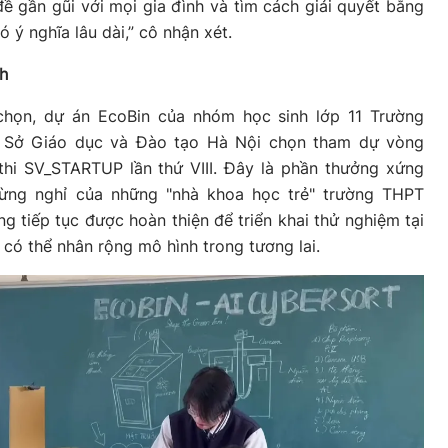
 gần gũi với mọi gia đình và tìm cách giải quyết bằng
 ý nghĩa lâu dài,” cô nhận xét.
nh
chọn, dự án EcoBin của nhóm học sinh lớp 11 Trường
 Sở Giáo dục và Đào tạo Hà Nội chọn tham dự vòng
thi SV_STARTUP lần thứ VIII. Đây là phần thưởng xứng
ừng nghỉ của những "nhà khoa học trẻ" trường THPT
g tiếp tục được hoàn thiện để triển khai thử nghiệm tại
 có thể nhân rộng mô hình trong tương lai.