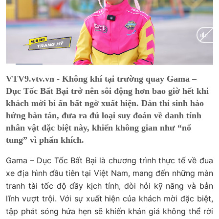
Current
0:11
/
Duration
3:58
VTV9.vtv.vn - Không khí tại trường quay Gama –
Time
Dục Tốc Bất Bại trở nên sôi động hơn bao giờ hết khi
khách mời bí ẩn bất ngờ xuất hiện. Dàn thí sinh hào
hứng bàn tán, đưa ra đủ loại suy đoán về danh tính
nhân vật đặc biệt này, khiến không gian như “nổ
tung” vì phấn khích.
Gama – Dục Tốc Bất Bại là chương trình thực tế về đua
xe địa hình đầu tiên tại Việt Nam, mang đến những màn
tranh tài tốc độ đầy kịch tính, đòi hỏi kỹ năng và bản
lĩnh vượt trội. Với sự xuất hiện của khách mời đặc biệt,
tập phát sóng hứa hẹn sẽ khiến khán giả không thể rời