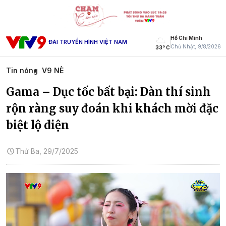
Hồ Chí Minh
ĐÀI TRUYỀN HÌNH VIỆT NAM
Chủ Nhật, 9/8/2026
33° C
Tin nóng
V9 NÈ
Gama – Dục tốc bất bại: Dàn thí sinh
rộn ràng suy đoán khi khách mời đặc
biệt lộ diện
Thứ Ba, 29/7/2025