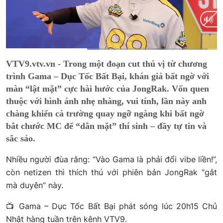
Current
0:21
/
Duration
0:54
VTV9.vtv.vn - Trong một đoạn cut thú vị từ chương
Time
trình Gama – Dục Tốc Bất Bại, khán giả bất ngờ với
màn “lật mặt” cực hài hước của JongRak. Vốn quen
thuộc với hình ảnh nhẹ nhàng, vui tính, lần này anh
chàng khiến cả trường quay ngỡ ngàng khi bất ngờ
bắt chước MC để “dằn mặt” thí sinh – đầy tự tin và
sắc sảo.
Nhiều người đùa rằng: “Vào Gama là phải đổi vibe liền!”,
còn netizen thì thích thú với phiên bản JongRak “gắt
mà duyên” này.
📺 Gama – Dục Tốc Bất Bại phát sóng lúc 20h15 Chủ
Nhật hàng tuần trên kênh VTV9.