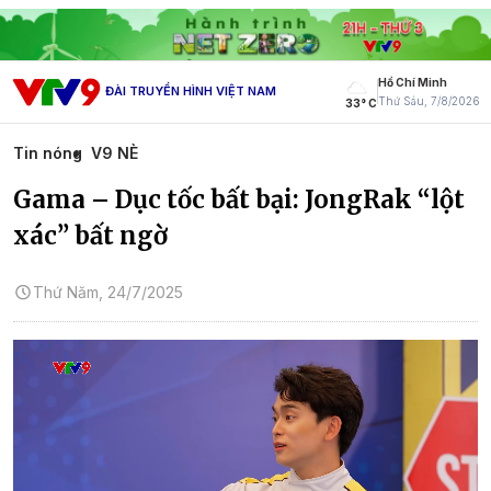
Hồ Chí Minh
ĐÀI TRUYỀN HÌNH VIỆT NAM
Thứ Sáu, 7/8/2026
33° C
Tin nóng
V9 NÈ
Gama – Dục tốc bất bại: JongRak “lột
xác” bất ngờ
Thứ Năm, 24/7/2025