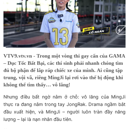
Current
0:01
/
Duration
1:49
VTV9.vtv.vn - Trong một vòng thi gay cấn của GAMA
Time
– Dục Tốc Bất Bại, các thí sinh phải nhanh chóng tìm
đủ bộ phận để lắp ráp chiếc xe của mình. Ai cũng tập
trung, vội vã, riêng MingJi lại rơi vào thế bị động khi
không thể tìm thấy… vô lăng!
Nhưng điều bất ngờ nằm ở chỗ: vô lăng của MingJi
thực ra đang nằm trong tay JongRak. Drama ngầm bắt
đầu xuất hiện, và MingJi – người luôn tràn đầy năng
lượng – lại là nạn nhân đầu tiên.