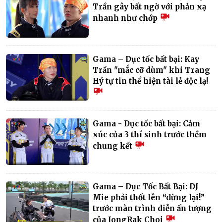
Trần gây bất ngờ với phản xạ
nhanh như chớp
Gama – Dục tốc bất bại: Kay
Trần "mắc cỡ dùm" khi Trang
Hý tự tin thể hiện tài lẻ độc lạ!
Gama - Dục tốc bất bại: Cảm
xúc của 3 thí sinh trước thềm
chung kết
Gama – Dục Tốc Bất Bại: DJ
Mie phải thốt lên “dừng lại!”
trước màn trình diễn ấn tượng
của JongRak Choi