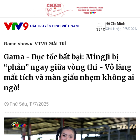
Hồ Chí Minh
ĐÀI TRUYỀN HÌNH VIỆT NAM
Chủ Nhật, 9/8/2026
33° C
Game shows
VTV9 GIẢI TRÍ
Gama - Dục tốc bất bại: MingJi bị
“phản” ngay giữa vòng thi - Vô lăng
mất tích và màn giấu nhẹm không ai
ngờ!
Thứ Sáu, 11/7/2025