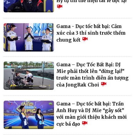
Hý tự tin thể hiện tài lẻ độc lạ!
Gama - Dục tốc bất bại: Cảm
xúc của 3 thí sinh trước thềm
chung kết
Gama – Dục Tốc Bất Bại: DJ
Mie phải thốt lên “dừng lại!”
trước màn trình diễn ấn tượng
của JongRak Choi
Gama – Dục tốc bất bại: Trần
Anh Huy và DJ Mie “gây sốt”
với màn giới thiệu khách mời
cực bá đạo