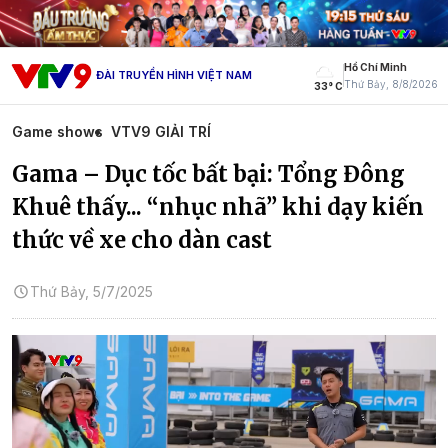
Hồ Chí Minh
ĐÀI TRUYỀN HÌNH VIỆT NAM
Thứ Bảy, 8/8/2026
33° C
Game shows
VTV9 GIẢI TRÍ
Gama – Dục tốc bất bại: Tổng Đông
Khuê thấy... “nhục nhã” khi dạy kiến
thức về xe cho dàn cast
Thứ Bảy, 5/7/2025