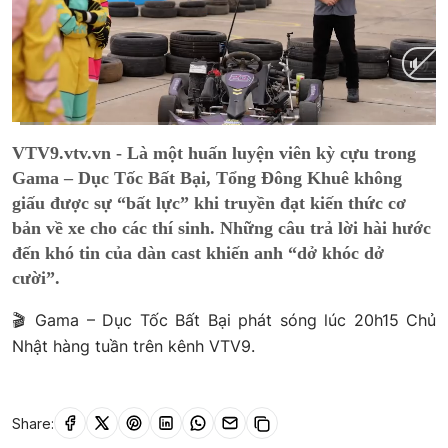
Current
0:02
/
Duration
1:47
VTV9.vtv.vn - Là một huấn luyện viên kỳ cựu trong
Time
Gama – Dục Tốc Bất Bại, Tổng Đông Khuê không
giấu được sự “bất lực” khi truyền đạt kiến thức cơ
bản về xe cho các thí sinh. Những câu trả lời hài hước
đến khó tin của dàn cast khiến anh “dở khóc dở
cười”.
🎬 Gama – Dục Tốc Bất Bại phát sóng lúc 20h15 Chủ
Nhật hàng tuần trên kênh VTV9.
Share: