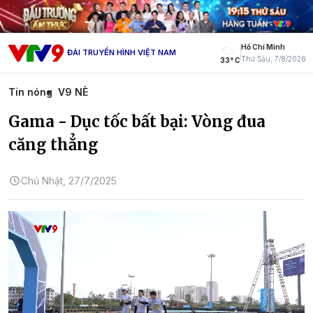
Hồ Chí Minh
ĐÀI TRUYỀN HÌNH VIỆT NAM
Thứ Sáu, 7/8/2026
33° C
Tin nóng
V9 NÈ
Gama - Dục tốc bất bại: Vòng đua
căng thẳng
Chủ Nhật, 27/7/2025