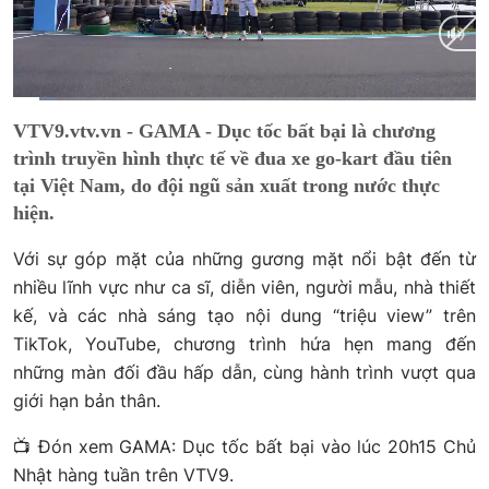
Current
0:15
/
Duration
4:33
VTV9.vtv.vn - GAMA - Dục tốc bất bại là chương
Time
trình truyền hình thực tế về đua xe go-kart đầu tiên
tại Việt Nam, do đội ngũ sản xuất trong nước thực
hiện.
Với sự góp mặt của những gương mặt nổi bật đến từ
nhiều lĩnh vực như ca sĩ, diễn viên, người mẫu, nhà thiết
kế, và các nhà sáng tạo nội dung “triệu view” trên
TikTok, YouTube, chương trình hứa hẹn mang đến
những màn đối đầu hấp dẫn, cùng hành trình vượt qua
giới hạn bản thân.
📺 Đón xem GAMA: Dục tốc bất bại vào lúc 20h15 Chủ
Nhật hàng tuần trên VTV9.