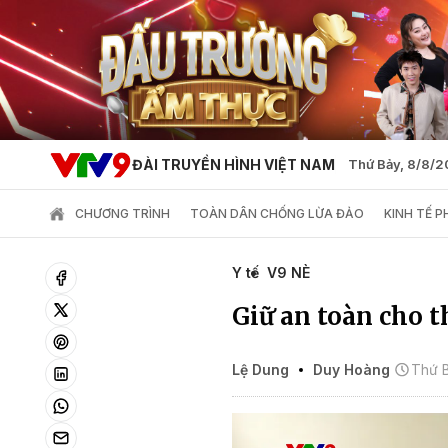
ĐÀI TRUYỀN HÌNH VIỆT NAM
Thứ Bảy, 8/8/
CHƯƠNG TRÌNH
TOÀN DÂN CHỐNG LỪA ĐẢO
KINH TẾ 
Y tế
V9 NÈ
Giữ an toàn cho 
Lệ Dung
Duy Hoàng
Thứ B