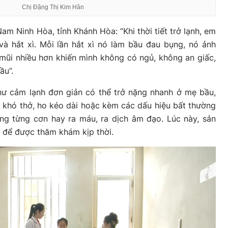
Chị Đặng Thị Kim Hân
m Ninh Hòa, tỉnh Khánh Hòa: “Khi thời tiết trở lạnh, em
và hắt xì. Mỗi lần hắt xì nó làm bầu đau bụng, nó ảnh
ổ mũi nhiều hơn khiến mình không có ngủ, không an giấc,
ầu”.
hư cảm lạnh đơn giản có thể trở nặng nhanh ở mẹ bầu,
C, khó thở, ho kéo dài hoặc kèm các dấu hiệu bất thường
ụng từng cơn hay ra máu, ra dịch âm đạo. Lúc này, sản
 để được thăm khám kịp thời.