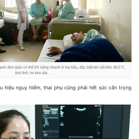
h đơn giản có thể trở nặng nhanh ở mẹ bầu, đặc biệt khi sốt trên 38,5°C,
khó thở, ho kéo dài..
u hiệu nguy hiểm, thai phụ cũng phải hết sức cẩn trọng