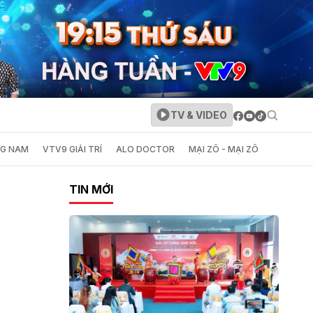
TV & VIDEO
NG NAM
VTV9 GIẢI TRÍ
ALO DOCTOR
MẠI ZÔ - MẠI ZÔ
TIN MỚI