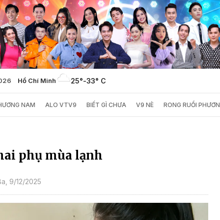
2026
Hồ Chí Minh
25°
-
33° C
PHƯƠNG NAM
ALO VTV9
BIẾT GÌ CHƯA
V9 NÈ
RONG RUỔI PHƯƠ
thai phụ mùa lạnh
a, 9/12/2025