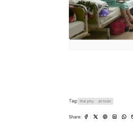
Current
0:01
/
Duration
1:26
Time
Tag:
thai phụ
an toàn
Share: