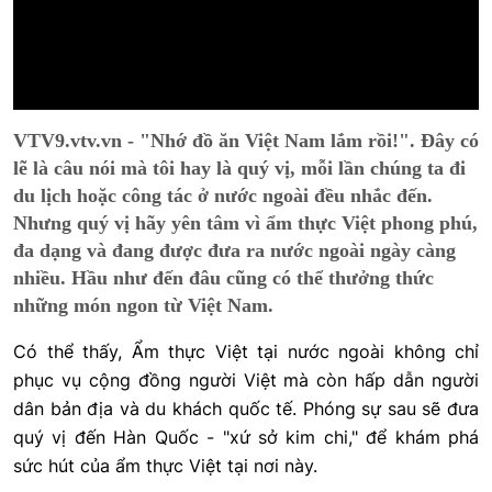
VTV9.vtv.vn - "Nhớ đồ ăn Việt Nam lắm rồi!". Đây có
lẽ là câu nói mà tôi hay là quý vị, mỗi lần chúng ta đi
du lịch hoặc công tác ở nước ngoài đều nhắc đến.
Nhưng quý vị hãy yên tâm vì ẩm thực Việt phong phú,
đa dạng và đang được đưa ra nước ngoài ngày càng
nhiều. Hầu như đến đâu cũng có thể thưởng thức
những món ngon từ Việt Nam.
Có thể thấy, Ẩm thực Việt tại nước ngoài không chỉ
phục vụ cộng đồng người Việt mà còn hấp dẫn người
dân bản địa và du khách quốc tế. Phóng sự sau sẽ đưa
quý vị đến Hàn Quốc - "xứ sở kim chi," để khám phá
sức hút của ẩm thực Việt tại nơi này.