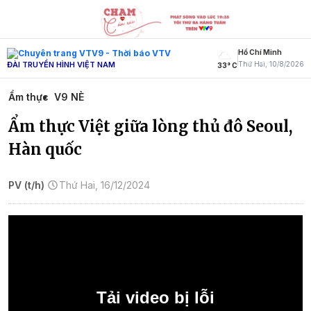
Hồ Chí Minh
ĐÀI TRUYỀN HÌNH VIỆT NAM
Thứ Hai, 10/8/2026
33° C
Ẩm thực
V9 NÈ
Ẩm thực Việt giữa lòng thủ đô Seoul,
Hàn quốc
PV (t/h)
Thứ Hai, 16/12/2024
Tải video bị lỗi