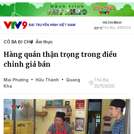
Hồ Chí Minh
ĐÀI TRUYỀN HÌNH VIỆT NAM
Thứ Bảy, 8/8/2026
33° C
CÔ BA ĐI CHỢ
Ẩm thực
Hàng quán thận trọng trong điều
chỉnh giá bán
Mai Phương
Hữu Thành
Quang
Thứ Ba,
Kha
25/11/2025