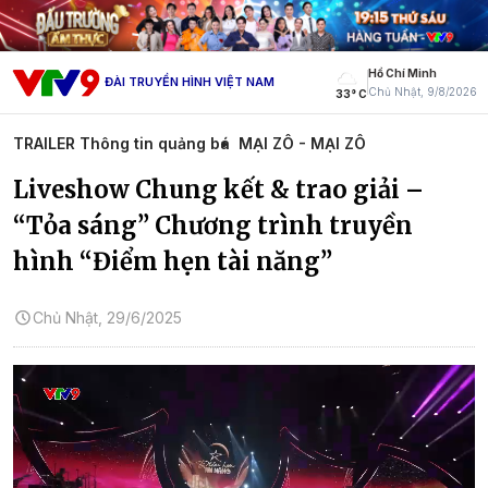
Hồ Chí Minh
ĐÀI TRUYỀN HÌNH VIỆT NAM
Chủ Nhật, 9/8/2026
33° C
TRAILER Thông tin quảng bá
MẠI ZÔ - MẠI ZÔ
Liveshow Chung kết & trao giải –
“Tỏa sáng” Chương trình truyền
hình “Điểm hẹn tài năng”
Chủ Nhật, 29/6/2025