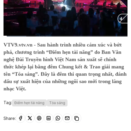
Current
0:01
/
Duration
1:05
VTV9.vtv.vn - Sau hành trình nhiều cảm xúc và bứt
Time
phá, chương trình “Điểm hẹn tài năng” do Ban Văn
nghệ Đài Truyền hình Việt Nam sản xuất sẽ chính
thức khép lại bằng đêm Chung kết & Trao giải mang
tên “Tỏa sáng”. Đây là đêm thi quan trọng nhất, đánh
dấu sự xuất hiện của những ngôi sao mới trong làng
nhạc Việt.
Tag:
Điểm hẹn tài năng
Tỏa sáng
Share: