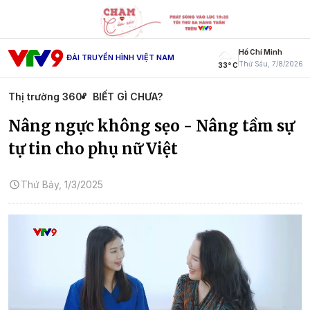
Hồ Chí Minh
ĐÀI TRUYỀN HÌNH VIỆT NAM
Thứ Sáu, 7/8/2026
33° C
Thị trường 360°
BIẾT GÌ CHƯA?
Nâng ngực không sẹo - Nâng tầm sự
tự tin cho phụ nữ Việt
Thứ Bảy, 1/3/2025