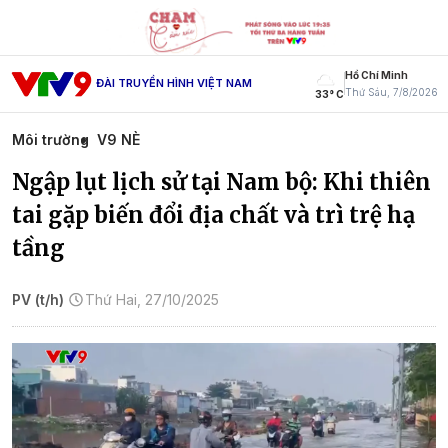
Hồ Chí Minh
ĐÀI TRUYỀN HÌNH VIỆT NAM
Thứ Sáu, 7/8/2026
33° C
Môi trường
V9 NÈ
Ngập lụt lịch sử tại Nam bộ: Khi thiên
tai gặp biến đổi địa chất và trì trệ hạ
tầng
PV (t/h)
Thứ Hai, 27/10/2025