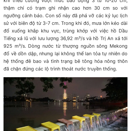
khi triều cường vượt mức báo động 3 từ 10-20 cm,
thậm chí có trạm ghi nhận cao hơn 30 cm so với
ngưỡng cảnh báo. Con số này đã phá vỡ các kỷ lục lịch
sử với biên độ từ 3-7 cm. Trong khi đó, mưa lớn kéo dài
đổ xuống khắp khu vực, trùng khớp với việc hồ Dầu
Tiếng xả lũ với lưu lượng 36,92 m³/s và hồ Trị An xả tới
925 m³/s. Dòng nước từ thượng nguồn sông Mekong
đổ về dồn dập, nhưng lại không thể lan tỏa tự nhiên do
hệ thống đê bao và tình trạng bê tông hóa nông thôn
đã chặn đứng các lộ trình thoát nước truyền thống.