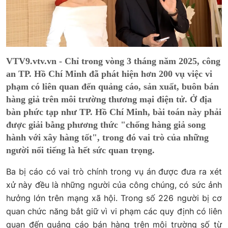
VTV9.vtv.vn - Chỉ trong vòng 3 tháng năm 2025, công
an TP. Hồ Chí Minh đã phát hiện hơn 200 vụ việc vi
phạm có liên quan đến quảng cáo, sản xuất, buôn bán
hàng giả trên môi trường thương mại điện tử. Ở địa
bàn phức tạp như TP. Hồ Chí Minh, bài toán này phải
được giải bằng phương thức "chống hàng giả song
hành với xây hàng tốt", trong đó vai trò của những
người nổi tiếng là hết sức quan trọng.
Ba bị cáo có vai trò chính trong vụ án được đưa ra xét
xử này đều là những người của công chúng, có sức ảnh
hưởng lớn trên mạng xã hội. Trong số 226 người bị cơ
quan chức năng bắt giữ vì vi phạm các quy định có liên
quan đến quảng cáo bán hàng trên môi trường số từ