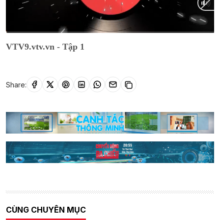
Current
0:01
/
Duration
25:29
VTV9.vtv.vn - Tập 1
Time
Share:
CÙNG CHUYÊN MỤC