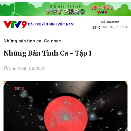
Hồ Chí Minh
ĐÀI TRUYỀN HÌNH VIỆT NAM
Thứ Sáu, 7/8/2026
33° C
Những bản tình ca
Ca nhạc
Những Bản Tình Ca - Tập 1
Chủ Nhật, 1/9/2024