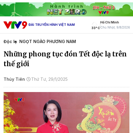
Hồ Chí Minh
ĐÀI TRUYỀN HÌNH VIỆT NAM
Chủ Nhật, 9/8/2026
33° C
Độc lạ
NGỌT NGÀO PHƯƠNG NAM
Những phong tục đón Tết độc lạ trên
thế giới
Thủy Tiên
Thứ Tư, 29/1/2025