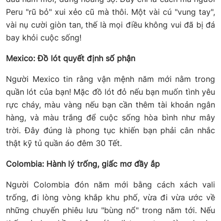
Peru "rũ bỏ" xui xẻo cũ mà thôi. Một vài cú "vung tay",
vài nụ cười giòn tan, thế là mọi điều không vui đã bị đá
bay khỏi cuộc sống!
Mexico: Đồ lót quyết định số phận
Người Mexico tin rằng vận mệnh năm mới nằm trong
quần lót của bạn! Mặc đồ lót đỏ nếu bạn muốn tình yêu
rực cháy, màu vàng nếu bạn cần thêm tài khoản ngân
hàng, và màu trắng để cuộc sống hòa bình như mây
trời. Đây đúng là phong tục khiến bạn phải cân nhắc
thật kỹ tủ quần áo đêm 30 Tết.
Colombia: Hành lý trống, giấc mơ đầy ắp
Người Colombia đón năm mới bằng cách xách vali
trống, đi lòng vòng khắp khu phố, vừa đi vừa ước về
những chuyến phiêu lưu "bùng nổ" trong năm tới. Nếu