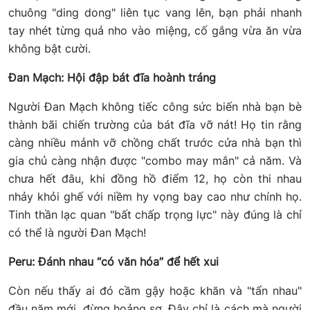
chuông "ding dong" liên tục vang lên, bạn phải nhanh
tay nhét từng quả nho vào miệng, cố gắng vừa ăn vừa
không bật cười.
Đan Mạch: Hội đập bát đĩa hoành tráng
Người Đan Mạch không tiếc công sức biến nhà bạn bè
thành bãi chiến trường của bát đĩa vỡ nát! Họ tin rằng
càng nhiều mảnh vỡ chồng chất trước cửa nhà bạn thì
gia chủ càng nhận được "combo may mắn" cả năm. Và
chưa hết đâu, khi đồng hồ điểm 12, họ còn thi nhau
nhảy khỏi ghế với niềm hy vọng bay cao như chính họ.
Tinh thần lạc quan "bất chấp trọng lực" này đúng là chỉ
có thể là người Đan Mạch!
Peru: Đánh nhau “có văn hóa” để hết xui
Còn nếu thấy ai đó cầm gậy hoặc khăn và "tẩn nhau"
đầu năm mới, đừng hoảng sợ. Đây chỉ là cách mà người