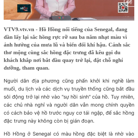
Current
0:03
/
Duration
0:55
VTV9.vtv.vn - Hồ Hồng nổi tiếng của Senegal, đang
Time
dần lấy lại sắc hồng rực rỡ sau ba năm nhạt màu vì
ảnh hưởng của mưa lũ và biến đổi khí hậu. Cảnh sắc
thơ mộng cùng sắc hồng đặc trưng đã kêu gọi du
khách khắp nơi bắt đầu quay trở lại, đặt chỗ nghỉ
dưỡng, tham quan.
Người dân địa phương cũng phấn khởi khi nghề làm
muối, du lịch và các dịch vụ truyền thống cũng bắt đầu
sôi động trở lại nhờ vào "sự hồi sinh" của hồ. Tuy nhiên,
các chủ nhà nghỉ và người dân vẫn mong chính quyền
có cách bảo vệ hồ trước nguy cơ tái ngập, để sắc hồng
đặc trưng này không còn bị gián đoạn.
Hồ Hồng ở Senegal có màu hồng đặc biệt là nhờ vào