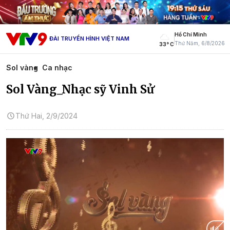
Hồ Chí Minh
ĐÀI TRUYỀN HÌNH VIỆT NAM
Thứ Năm, 6/8/2026
33° C
Sol vàng
Ca nhạc
Sol Vàng_Nhạc sỹ Vinh Sử
Thứ Hai, 2/9/2024