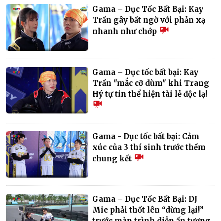
Gama – Dục Tốc Bất Bại: Kay
Trần gây bất ngờ với phản xạ
nhanh như chớp
Gama – Dục tốc bất bại: Kay
Trần "mắc cỡ dùm" khi Trang
Hý tự tin thể hiện tài lẻ độc lạ!
Gama - Dục tốc bất bại: Cảm
xúc của 3 thí sinh trước thềm
chung kết
Gama – Dục Tốc Bất Bại: DJ
Mie phải thốt lên “dừng lại!”
trước màn trình diễn ấn tượng