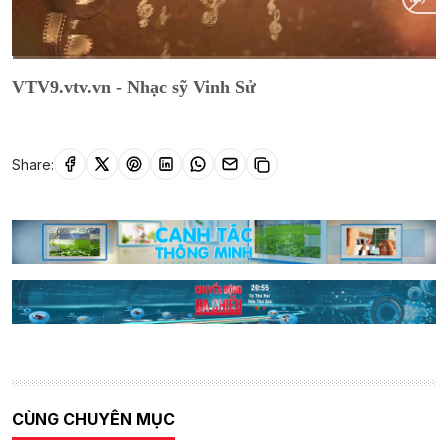
Current
0:11
/
Duration
1:26:40
VTV9.vtv.vn - Nhạc sỹ Vinh Sử
Time
Share:
CÙNG CHUYÊN MỤC