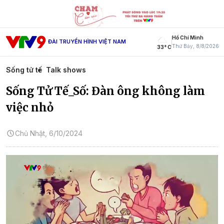
Hồ Chí Minh
ĐÀI TRUYỀN HÌNH VIỆT NAM
Thứ Bảy, 8/8/2026
33° C
Sống tử tế
Talk shows
Sống Tử Tế_Số: Đàn ông không làm
việc nhỏ
Chủ Nhật, 6/10/2024