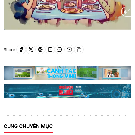
Current
0:02
/
Duration
24:00
Time
Share:
CÙNG CHUYÊN MỤC