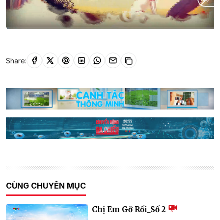
Current
0:06
/
Duration
23:53
Time
Share:
CÙNG CHUYÊN MỤC
Chị Em Gỡ Rối_Số 2